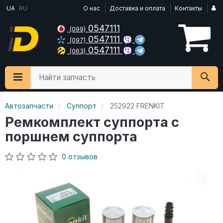
UA
RU
О нас
Доставка и оплата
Контакты
0547111
(099)
0547111
(097)
0547111
(063)
Найти запчасть
Автозапчасти
Суппорт
252922 FRENKIT
Ремкомплект суппорта с
поршнем суппорта
0 отзывов