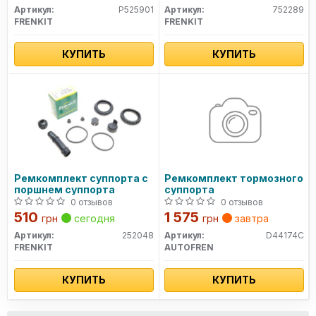
н.в
Артикул:
P525901
Артикул:
752289
FRENKIT
FRENKIT
КУПИТЬ
КУПИТЬ
Ремкомплект суппорта с
Ремкомплект тормозного
поршнем суппорта
суппорта
0 отзывов
0 отзывов
510
1 575
грн
сегодня
грн
завтра
Артикул:
252048
Артикул:
D44174C
FRENKIT
AUTOFREN
КУПИТЬ
КУПИТЬ