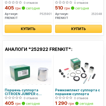
бортовой платформой/
0 отзывов
0 отзывов
ходовая часть 06-
405
510
грн
сегодня
грн
сегодня
н.в.,JUMPER автобус 10-
н.в
Артикул:
P525901
Артикул:
252048
FRENKIT
FRENKIT
КУПИТЬ
КУПИТЬ
АНАЛОГИ "252922 FRENKIT":
Поршень суппорта
Ремкомплект суппорта с
CITROEN JUMPER c
поршнем суппорта
бортовой платформой/
0 отзывов
0 отзывов
ходовая часть 06-
405
1 290
грн
сегодня
грн
сегодня
н.в.,JUMPER автобус 10-