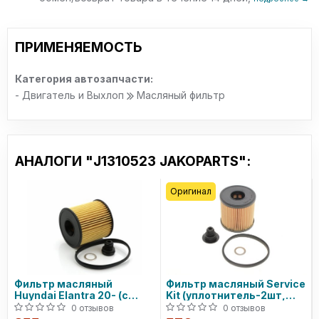
ПРИМЕНЯЕМОСТЬ
Категория автозапчасти:
- Двигатель и Выхлоп
Масляный фильтр
АНАЛОГИ "J1310523 JAKOPARTS":
Оригинал
Фильтр масляный
Фильтр масляный Service
Huyndai Elantra 20- (с
Kit (уплотнитель-2шт,
сменной сливной
шайба-1шт, пробка
0 отзывов
0 отзывов
пробкой) (USA)
сливная-1шт)