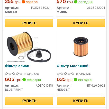
355
570
грн
завтра
грн
сегодня
Артикул:
FOE263502J000
Артикул:
263502J001
SHAFER
MOBIS
КУПИТЬ
КУПИТЬ
Фільтр оливи
Фільтр масляний
0 отзывов
0 отзывов
605
635
грн
сегодня
грн
сегодня
Артикул:
ADBP210118
Артикул:
E1192H D921
BLUE PRINT
HENGST FILTER
КУПИТЬ
КУПИТЬ