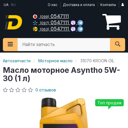
UA
RU
О нас
Доставка и оплата
Контакты
0547111
(099)
0547111
(097)
0547111
(063)
Найти запчасть
Автозапчасти
Моторное масло
31070 KROON OIL
Масло моторное Asyntho 5W-
30 (1 л)
0 отзывов
Топ продаж