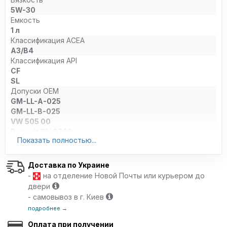
5W-30
Емкость
1 л
Классификация ACEA
A3/B4
Классификация API
CF
SL
Допуски OEM
GM-LL-A-025
GM-LL-B-025
VW 505 00
Renault RN 0700
Показать полностью...
Renault RN 0710
Ford WSS-M2C 917-A
MB 229.1
Доставка по Украине
VW 501 01
-
на отделение Новой Почты или курьером до
Porsche C-30
двери
BMW Longlife-04
- самовывоз в г. Киев
Caterpillar ECF-1a
подробнее →
Cummins CES 20076
Cummins CES 20077
Оплата при получении