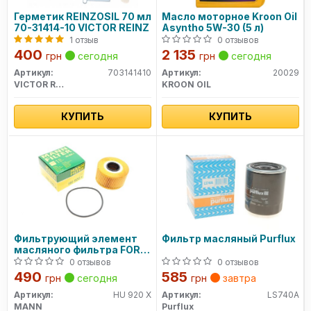
Герметик REINZOSIL 70 мл
Масло моторное Kroon Oil
70-31414-10 VICTOR REINZ
Asyntho 5W-30 (5 л)
1 отзыв
0 отзывов
400
2 135
грн
сегодня
грн
сегодня
Артикул:
703141410
Артикул:
20029
VICTOR REINZ
KROON OIL
КУПИТЬ
КУПИТЬ
Фильтрующий элемент
Фильтр масляный Purflux
масляного фильтра FORD
- TRANSIT HU 920 X MANN
0 отзывов
0 отзывов
490
585
грн
сегодня
грн
завтра
Артикул:
HU 920 X
Артикул:
LS740A
MANN
Purflux