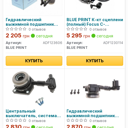
Гидравлический
BLUE PRINT К-кт сцеплени
выжимной подшипник
(полный) Focus C-
BLUE PRINT
Max,Focus II 04-
0 отзывов
0 отзывов
2 205
5 295
грн
сегодня
грн
сегодня
Артикул:
ADF123606
Артикул:
ADF1230114
BLUE PRINT
BLUE PRINT
КУПИТЬ
КУПИТЬ
Центральный
Гидравлический
выключатель, система
выжимной подшипник
сцепления 3182654211
810037 VALEO
0 отзывов
0 отзывов
SACHS
2 830
2 870
грн
сегодня
грн
сегодня