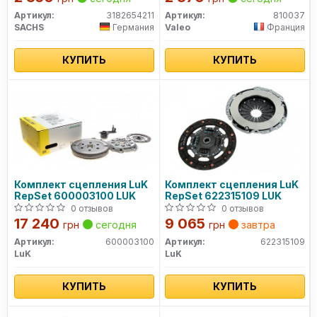
Артикул:
3182654211
Артикул:
810037
SACHS
Германия
Valeo
Франция
КУПИТЬ
КУПИТЬ
Комплект сцепления LuK
Комплект сцепления LuK
RepSet 600003100 LUK
RepSet 622315109 LUK
0 отзывов
0 отзывов
17 240
9 065
грн
сегодня
грн
завтра
Артикул:
600003100
Артикул:
622315109
LuK
LuK
КУПИТЬ
КУПИТЬ