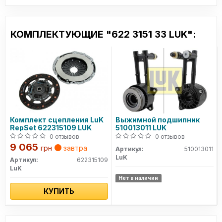
КОМПЛЕКТУЮЩИЕ "622 3151 33 LUK":
Комплект сцепления LuK
Выжимной подшипник
RepSet 622315109 LUK
510013011 LUK
0 отзывов
0 отзывов
9 065
грн
завтра
Артикул:
510013011
LuK
Артикул:
622315109
LuK
Нет в наличии
КУПИТЬ