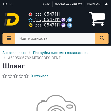
UA
RU
О нас
Доставка и оплата
Контакты
0547111
(099)
0547111
(097)
0547111
(063)
Найти запчасть
Автозапчасти
Патрубки системы охлаждения
A6395016782 MERCEDES-BENZ
Шланг
0 отзывов