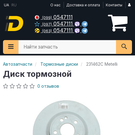
UA
RU
О нас
Доставка и оплата
Контакты
0547111
(099)
0547111
(097)
0547111
(063)
Найти запчасть
Автозапчасти
Тормозные диски
231462C Metelli
Диск тормозной
0 отзывов