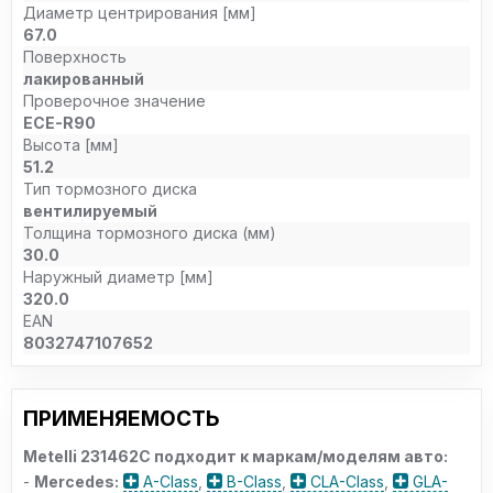
Диаметр центрирования [мм]
67.0
Поверхность
лакированный
Проверочное значение
ECE-R90
Высота [мм]
51.2
Тип тормозного диска
вентилируемый
Толщина тормозного диска (мм)
30.0
Наружный диаметр [мм]
320.0
EAN
8032747107652
ПРИМЕНЯЕМОСТЬ
Metelli 231462C подходит к маркам/моделям авто:
-
Mercedes:
A-Class
,
B-Class
,
CLA-Class
,
GLA-