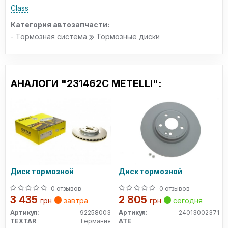
Class
Категория автозапчасти:
- Тормозная система
Тормозные диски
АНАЛОГИ "231462C METELLI":
Диск тормозной
Диск тормозной
0 отзывов
0 отзывов
3 435
2 805
грн
завтра
грн
сегодня
Артикул:
92258003
Артикул:
24013002371
TEXTAR
Германия
ATE