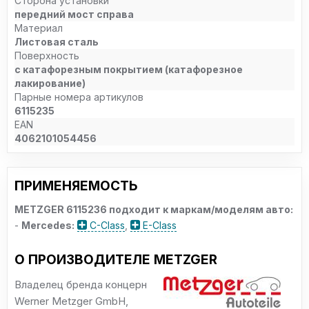
Сторона установки
передний мост справа
Материал
Листовая сталь
Поверхность
с катафорезным покрытием (катафорезное
лакирование)
Парные номера артикулов
6115235
EAN
4062101054456
ПРИМЕНЯЕМОСТЬ
METZGER 6115236 подходит к маркам/моделям авто:
-
Mercedes:
C-Class
,
E-Class
О ПРОИЗВОДИТЕЛЕ METZGER
Владелец бренда концерн
Werner Metzger GmbH,