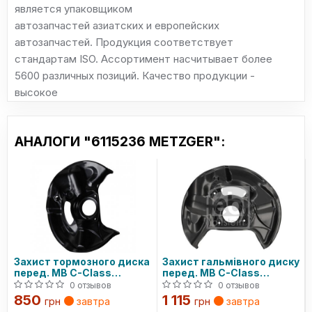
является упаковщиком
автозапчастей азиатских и европейских
автозапчастей. Продукция соответствует
стандартам ISO. Ассортимент насчитывает более
5600 различных позиций. Качество продукции -
высокое
АНАЛОГИ "6115236 METZGER":
Захист тормозного диска
Захист гальмівного диску
перед. MB C-Class
перед. MB C-Class
(W202)/E-Class (W210) 93-
(W202)/E-Class (W210) 93-
0 отзывов
0 отзывов
02 Пр.
02 Пр.
850
1 115
грн
завтра
грн
завтра