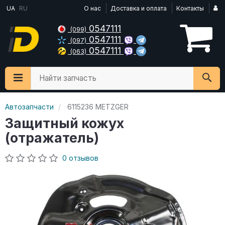
UA
RU
О нас
Доставка и оплата
Контакты
0547111
(099)
0547111
(097)
0547111
(063)
Найти запчасть
Автозапчасти
6115236 METZGER
Защитный кожух
(отражатель)
0 отзывов