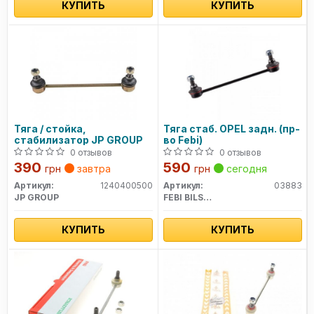
КУПИТЬ
КУПИТЬ
Тяга / стойка,
Тяга стаб. OPEL задн. (пр-
стабилизатор JP GROUP
во Febi)
0 отзывов
0 отзывов
390
590
грн
завтра
грн
сегодня
Артикул:
1240400500
Артикул:
03883
JP GROUP
FEBI BILSTEIN
КУПИТЬ
КУПИТЬ