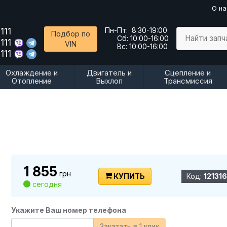
О на
111
Пн-Пт:
8:30-19:00
Подбор по
Найти запч
Сб:
10:00-16:00
111
VIN
Вс:
10:00-16:00
111
Охлаждение и
Двигатель и
Сцепление и
Отопление
Выхлоп
Трансмиссия
1 855
грн
КУПИТЬ
Код:
121316
сегодня
Укажите Ваш номер телефона
Заказать в 1 клик