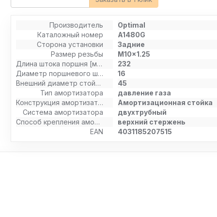
Производитель
Optimal
Каталожный номер
A1480G
Сторона установки
Задние
Размер резьбы
M10x1.25
Длина штока поршня [мм]
232
Диаметр поршневого штока [мм]
16
Внешний диаметр стойки амортизатора [мм]
45
Тип амортизатора
давление газа
Конструкция амортизатора
Амортизационная стойка
Система амортизатора
двухтрубный
Способ крепления амортизатора
верхний стержень
EAN
4031185207515