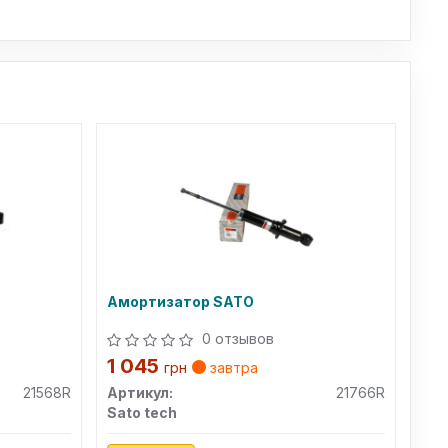
Амортизатор SATO
0 отзывов
1 045
грн
завтра
21568R
Артикул:
21766R
Sato tech