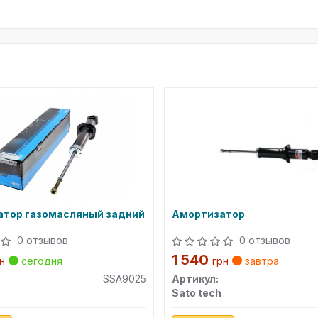
тор газомасляный задний
Амортизатор
0 отзывов
0 отзывов
1 540
н
сегодня
грн
завтра
SSA9025
Артикул:
Sato tech