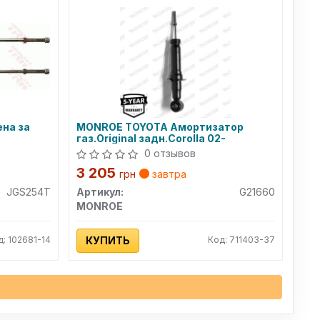
ена за
MONROE TOYOTA Амортизатор
газ.Original задн.Corolla 02-
0 отзывов
3 205
грн
завтра
JGS254T
Артикул:
G21660
MONROE
д: 102681-14
КУПИТЬ
Код: 711403-37