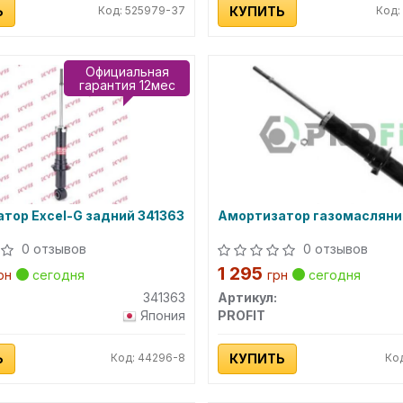
Ь
Код: 525979-37
КУПИТЬ
Код:
Официальная
гарантия 12мес
тор Excel-G задний 341363
Амортизатор газомасляни
0 отзывов
0 отзывов
1 295
рн
сегодня
грн
сегодня
341363
Артикул:
Япония
PROFIT
Ь
Код: 44296-8
КУПИТЬ
Ко