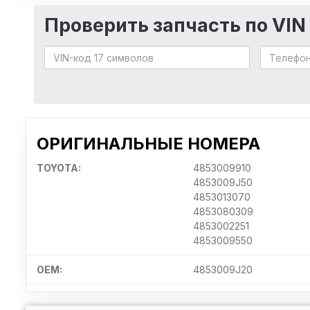
Проверить запчасть по VIN
ОРИГИНАЛЬНЫЕ НОМЕРА
TOYOTA:
4853009910
4853009J50
4853013070
4853080309
4853002251
4853009550
OEM:
4853009J20