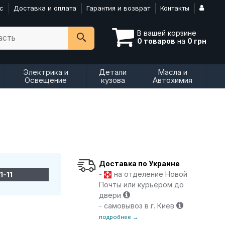
с
Доставка и оплата
Гарантия и возврат
Контакты
В вашей корзине
асть
0 товаров
на
0 грн
Электрика и
Детали
Масла и
Освещение
кузова
Автохимия
Доставка по Украине
-
на отделение Новой
1-11
Почты или курьером до
двери
- самовывоз в г. Киев
подробнее →