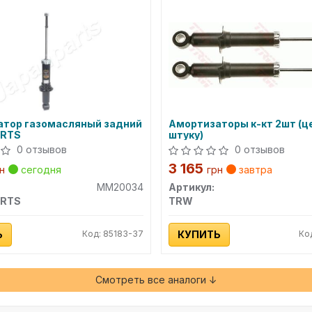
тор газомасляный задний
Амортизаторы к-кт 2шт (ц
RTS
штуку)
0 отзывов
0 отзывов
3 165
н
сегодня
грн
завтра
MM20034
Артикул:
RTS
TRW
Ь
Код: 85183-37
КУПИТЬ
Ко
Смотреть все аналоги ↓