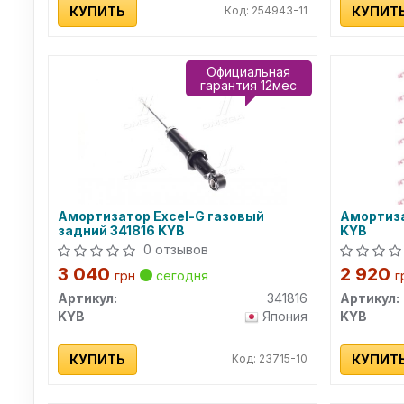
КУПИТЬ
Код: 254943-11
КУПИТ
Официальная
гарантия 12мес
Амортизатор Excel-G газовый
Амортиза
задний 341816 KYB
KYB
0 отзывов
3 040
2 920
грн
сегодня
г
Артикул:
341816
Артикул:
KYB
Япония
KYB
КУПИТЬ
Код: 23715-10
КУПИТ