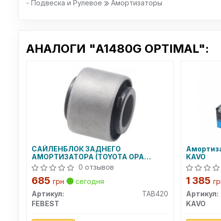
- Подвеска и Рулевое
Амортизаторы
АНАЛОГИ "A1480G OPTIMAL":
САЙЛЕНБЛОК ЗАДНЕГО
Амортиза
АМОРТИЗАТОРА (TOYOTA OPA
KAVO
ACT10/ZCT10 2000-2005)
0 отзывов
685
1 385
грн
сегодня
гр
Артикул:
TAB420
Артикул:
FEBEST
KAVO