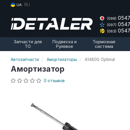
RU
UA
0547
(099)
0547
(097)
0547
(063)
Запчасти для
Подвеска и
Тормозная
ТО
Рулевое
система
Автозапчасти
Амортизаторы
A1480G Optimal
Амортизатор
0 отзывов