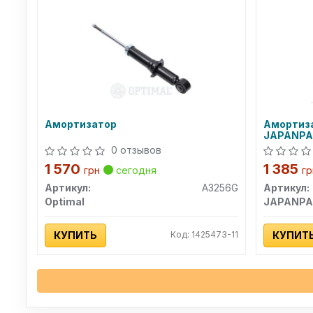
Амортизатор
Амортиза
JAPANPA
0 отзывов
1 570
1 385
грн
сегодня
гр
Артикул:
A3256G
Артикул:
Optimal
JAPANPA
КУПИТЬ
Код: 1425473-11
КУПИТ