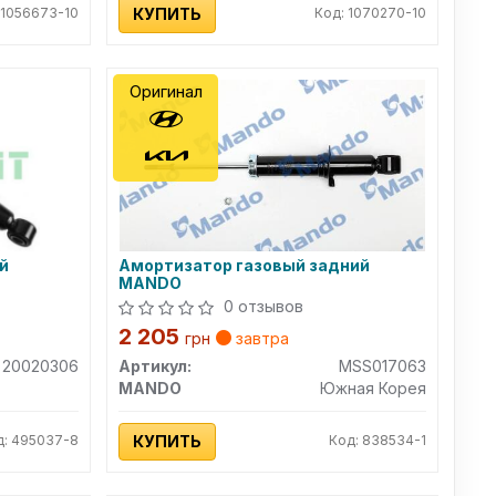
 1056673-10
КУПИТЬ
Код: 1070270-10
Оригинал
й
Амортизатор газовый задний
MANDO
0 отзывов
2 205
грн
завтра
20020306
Артикул:
MSS017063
MANDO
Южная Корея
д: 495037-8
КУПИТЬ
Код: 838534-1