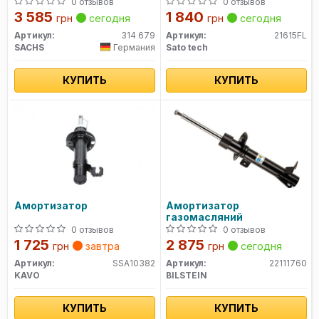
левый 314 679 SACHS
0 отзывов
0 отзывов
3 585
1 840
грн
сегодня
грн
сегодня
Артикул:
314 679
Артикул:
21615FL
SACHS
Германия
Sato tech
КУПИТЬ
КУПИТЬ
Амортизатор
Амортизатор
газомасляний
0 отзывов
0 отзывов
1 725
2 875
грн
завтра
грн
сегодня
Артикул:
SSA10382
Артикул:
22111760
KAVO
BILSTEIN
КУПИТЬ
КУПИТЬ