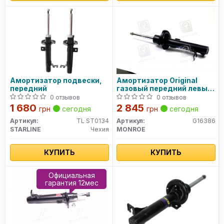
Амортизатор подвески,
Амортизатор Original
передний
газовый передний левый
G16386 MONROE
0 отзывов
0 отзывов
1 680
2 845
грн
сегодня
грн
сегодня
Артикул:
TL ST0134
Артикул:
G16386
STARLINE
Чехия
MONROE
КУПИТЬ
КУПИТЬ
Официальная
гарантия 12мес