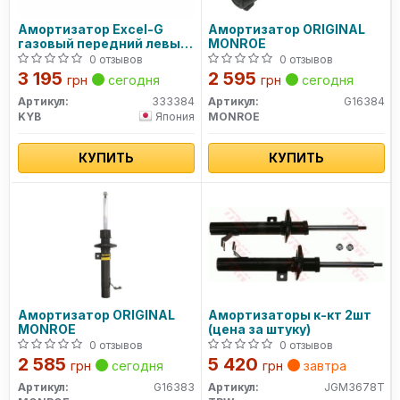
Амортизатор Excel-G
Амортизатор ORIGINAL
газовый передний левый
MONROE
333384 KYB
0 отзывов
0 отзывов
3 195
2 595
грн
сегодня
грн
сегодня
Артикул:
333384
Артикул:
G16384
KYB
Япония
MONROE
КУПИТЬ
КУПИТЬ
Амортизатор ORIGINAL
Амортизаторы к-кт 2шт
MONROE
(цена за штуку)
0 отзывов
0 отзывов
2 585
5 420
грн
сегодня
грн
завтра
Артикул:
G16383
Артикул:
JGM3678T