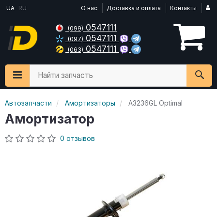
UA
RU
О нас
Доставка и оплата
Контакты
0547111
(099)
0547111
(097)
0547111
(063)
Найти запчасть
Автозапчасти
Амортизаторы
A3236GL Optimal
Амортизатор
0 отзывов