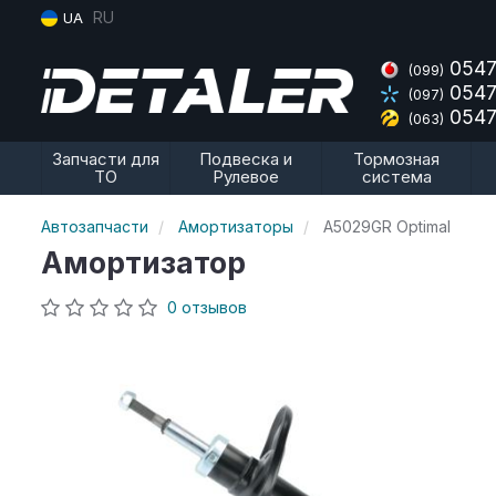
RU
UA
0547
(099)
0547
(097)
0547
(063)
Запчасти для
Подвеска и
Тормозная
ТО
Рулевое
система
Автозапчасти
Амортизаторы
A5029GR Optimal
Амортизатор
0 отзывов