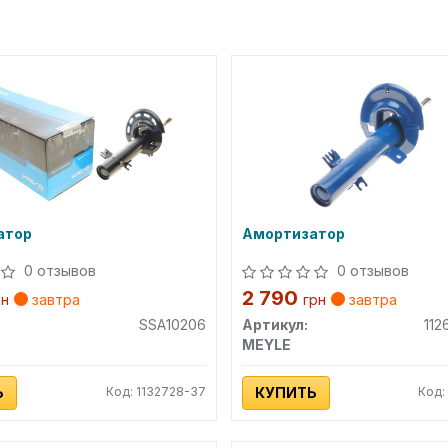
атор
Амортизатор
0 отзывов
0 отзывов
2 790
рн
завтра
грн
завтра
SSA10206
Артикул:
112
MEYLE
Ь
Код: 1132728-37
КУПИТЬ
Код: