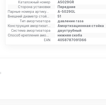
Каталожный номер
A5029GR
Сторона установки
Передние
Парные номера артикулов
A-5029GL
Внешний диаметр стойки амортизатора [мм]
51
Тип амортизатора
давление газа
Конструкция амортизатора
Амортизационная стойка
Система амортизатора
двухтрубный
Способ крепления амортизатора
нижняя скоба
EAN
4058787091366
: