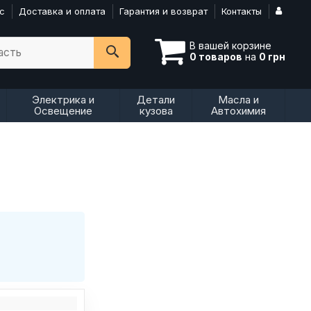
с
Доставка и оплата
Гарантия и возврат
Контакты
В вашей корзине
асть
0 товаров
на
0 грн
Электрика и
Детали
Масла и
Освещение
кузова
Автохимия