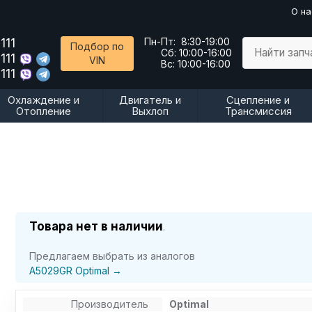
О на
111
Пн-Пт:
8:30-19:00
Подбор по
Найти запч
Сб:
10:00-16:00
111
VIN
Вс:
10:00-16:00
111
Охлаждение и
Двигатель и
Сцепление и
Отопление
Выхлоп
Трансмиссия
Товара нет в наличии
.
Предлагаем выбрать из аналогов
A5029GR Optimal →
Производитель
Optimal