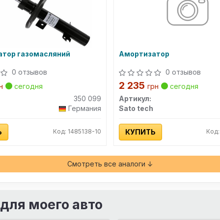
атор газомасляний
Амортизатор
0 отзывов
0 отзывов
2 235
н
сегодня
грн
сегодня
350 099
Артикул:
Германия
Sato tech
Ь
Код: 1485138-10
КУПИТЬ
Код:
Смотреть все аналоги ↓
 для моего авто