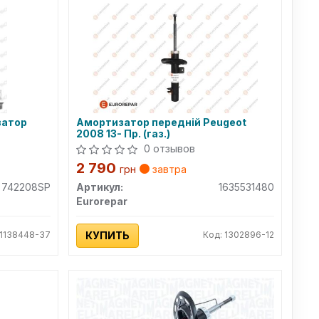
затор
Амортизатор передній Peugeot
2008 13- Пр. (газ.)
0 отзывов
2 790
грн
завтра
742208SP
Артикул:
1635531480
Eurorepar
 1138448-37
КУПИТЬ
Код: 1302896-12