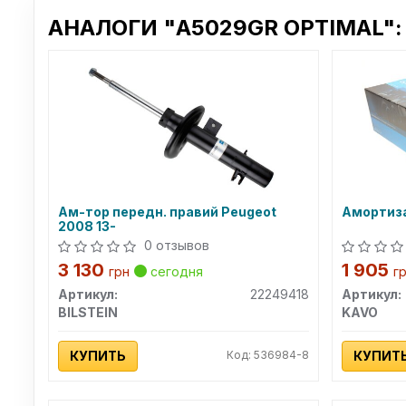
АНАЛОГИ "A5029GR OPTIMAL":
Ам-тор передн. правий Peugeot
Амортиз
2008 13-
0 отзывов
3 130
1 905
грн
сегодня
г
Артикул:
22249418
Артикул:
BILSTEIN
KAVO
КУПИТЬ
Код: 536984-8
КУПИТ