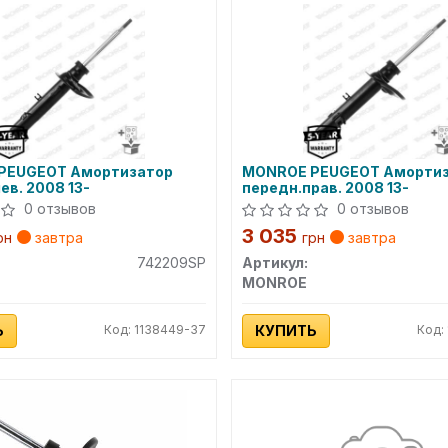
PEUGEOT Амортизатор
MONROE PEUGEOT Аморти
ев. 2008 13-
передн.прав. 2008 13-
0 отзывов
0 отзывов
3 035
рн
завтра
грн
завтра
742209SP
Артикул:
MONROE
Ь
Код: 1138449-37
КУПИТЬ
Код: