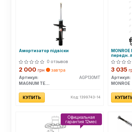
Амортизатор підвіски
MONROE 
передн. л
0 отзывов
2 000
3 035
грн
завтра
г
Артикул:
AGP130MT
Артикул:
MAGNUM TECHNOLOGY
MONROE
КУПИТЬ
Код: 1399743-14
КУПИТ
Официальная
гарантия 12мес