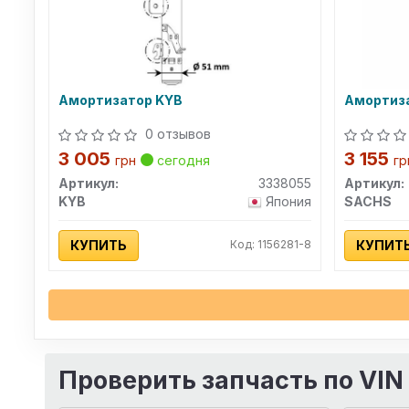
Амортизатор KYB
Амортиз
0 отзывов
3 005
3 155
грн
сегодня
гр
Артикул:
3338055
Артикул:
KYB
Япония
SACHS
КУПИТЬ
Код: 1156281-8
КУПИТ
Проверить запчасть по VIN