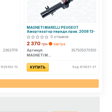
MAGNETI MARELLI PEUGEOT
Амортизатор передн.прав. 2008 13-
0 отзывов
2 370
грн
завтра
23637FR
Артикул:
357505070100
MAGNETI MARELLI
 1529392-10
КУПИТЬ
Код: 874531-37