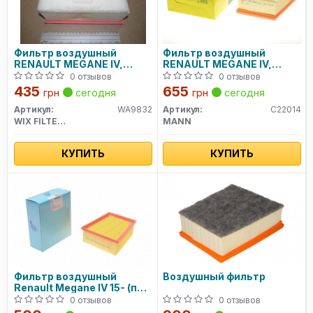
Фильтр воздушный
Фильтр воздушный
RENAULT MEGANE IV,
RENAULT MEGANE IV,
ESPACE V 15- (пр-во WIX-
ESPACE V 15- (пр-во
0 отзывов
0 отзывов
FILTERS)
MANN)
435
655
грн
сегодня
грн
сегодня
Артикул:
WA9832
Артикул:
C22014
WIX FILTERS
MANN
КУПИТЬ
КУПИТЬ
Фильтр воздушный
Воздушный фильтр
Renault Megane IV 15- (пр-
во Blue Print)
0 отзывов
0 отзывов