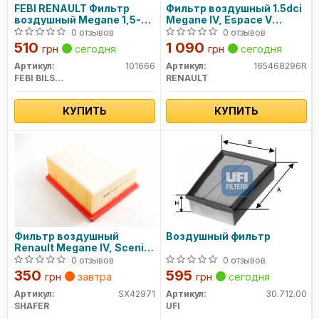
FEBI RENAULT Фильтр
Фильтр воздушный 1.5dci
воздушный Megane 1,5-
Megane IV, Espace V
1,6dCi 15-
(165468296R) Renault
0 отзывов
0 отзывов
510
1 090
грн
сегодня
грн
сегодня
Артикул:
101666
Артикул:
165468296R
FEBI BILSTEIN
RENAULT
КУПИТЬ
КУПИТЬ
Фильтр воздушный
Воздушный фильтр
Renault Megane IV, Scenic
IV, Grand Scenic IV, 15-, (с
0 отзывов
0 отзывов
предфильтром)
350
595
грн
завтра
грн
сегодня
(SX4297/1) SHAFER
Артикул:
SX42971
Артикул:
30.712.00
SHAFER
UFI