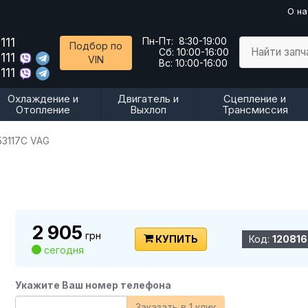
О на
111
Пн-Пт:
8:30-19:00
Подбор по
Найти запч
Сб:
10:00-16:00
111
VIN
Вс:
10:00-16:00
111
Охлаждение и
Двигатель и
Сцепление и
Отопление
Выхлоп
Трансмиссия
53117C VAG
2 905
грн
КУПИТЬ
Код:
120816
сегодня
Укажите Ваш номер телефона
Заказать в 1 клик