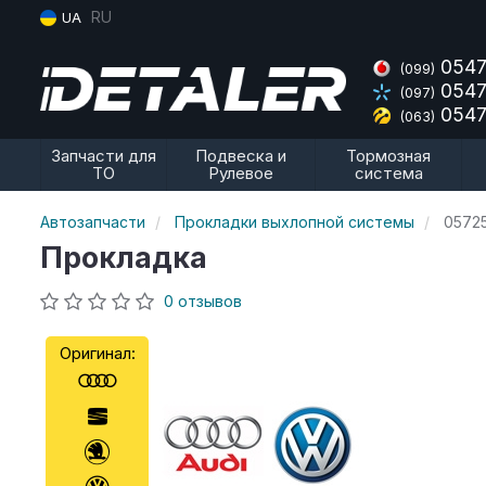
RU
UA
0547
(099)
0547
(097)
0547
(063)
Запчасти для
Подвеска и
Тормозная
ТО
Рулевое
система
Автозапчасти
Прокладки выхлопной системы
0572
Прокладка
0 отзывов
Оригинал: