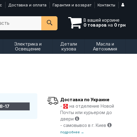
с
Доставка и оплата
Гарантия и возврат
Контакты
В вашей корзине
асть
0 товаров
на
0 грн
Электрика и
Детали
Масла и
Освещение
кузова
Автохимия
Доставка по Украине
-
на отделение Новой
8-17
Почты или курьером до
двери
- самовывоз в г. Киев
подробнее →