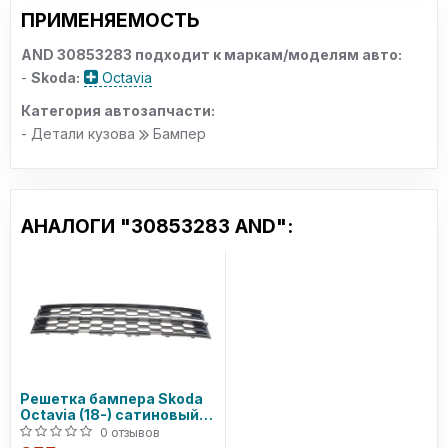
ПРИМЕНЯЕМОСТЬ
AND 30853283 подходит к маркам/моделям авто:
-
Skoda:
Octavia
Категория автозапчасти:
- Детали кузова
Бампер
АНАЛОГИ "30853283 AND":
Решетка бампера Skoda
Octavia (18-) сатиновый
черный с декоративной
0 отзывов
планкой (885