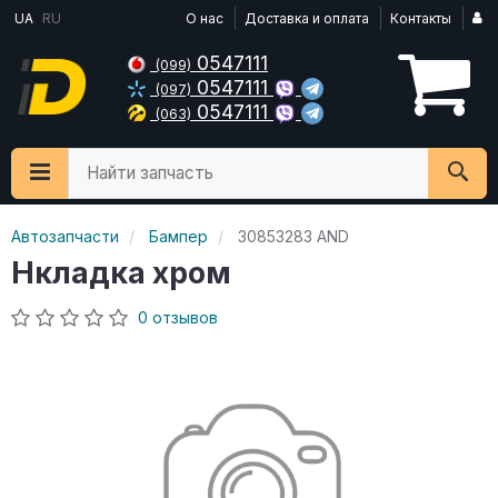
UA
RU
О нас
Доставка и оплата
Контакты
0547111
(099)
0547111
(097)
0547111
(063)
Найти запчасть
Автозапчасти
Бампер
30853283 AND
Нкладка хром
0 отзывов