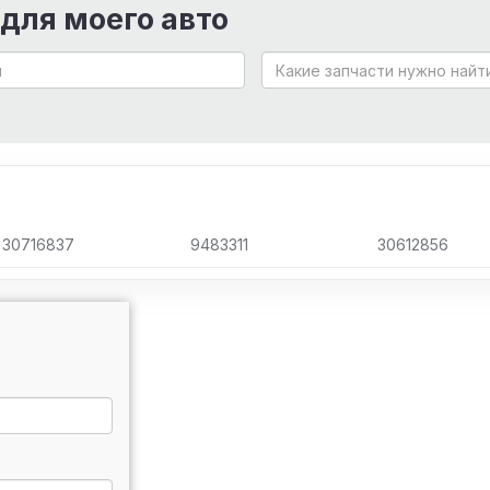
 для моего авто
30716837
9483311
30612856