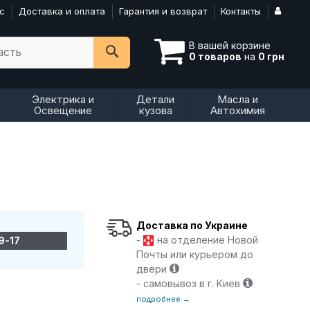
с
Доставка и оплата
Гарантия и возврат
Контакты
В вашей корзине
асть
0 товаров
на
0 грн
Электрика и
Детали
Масла и
Освещение
кузова
Автохимия
Доставка по Украине
-
на отделение Новой
9-17
Почты или курьером до
двери
- самовывоз в г. Киев
подробнее →