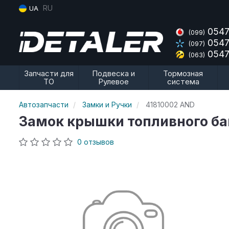
RU
UA
0547
(099)
0547
(097)
0547
(063)
Запчасти для
Подвеска и
Тормозная
ТО
Рулевое
система
Автозапчасти
Замки и Ручки
41810002 AND
Замок крышки топливного ба
0 отзывов