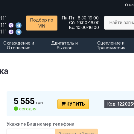
О на
111
Пн-Пт:
8:30-19:00
Подбор по
Найти запч
Сб:
10:00-16:00
111
VIN
Вс:
10:00-16:00
111
Охлаждение и
Двигатель и
Сцепление и
Отопление
Выхлоп
Трансмиссия
ка
5 555
грн
КУПИТЬ
Код:
122025
сегодня
Укажите Ваш номер телефона
Заказать в 1 клик