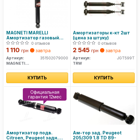
MAGNETI MARELLI
Амортизаторы к-кт 2шт
Амортизатор газовый
(цена за штуку)
задний CITROEN SAXO
0 отзывов
0 отзывов
1 110
2 545
грн
завтра
грн
завтра
Артикул:
351502079000
Артикул:
JGT599T
MAGNETI MARELLI
TRW
КУПИТЬ
КУПИТЬ
Официальная
гарантия 12мес
Амортизатор подв.
Ам-тор зад. Peugeot
Citroen, Peugeot задн.
205/309 1.8 TD 89-