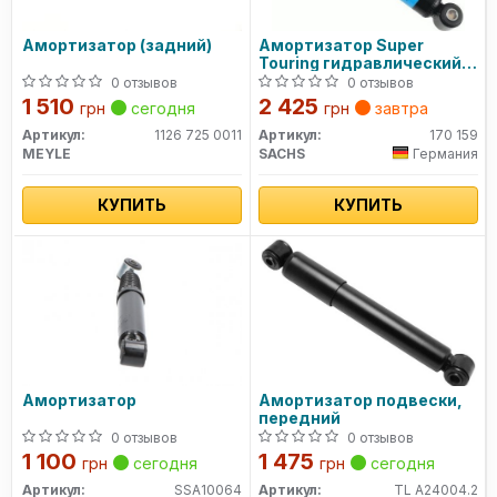
Амортизатор (задний)
Амортизатор Super
Touring гидравлический
задний 170 159 SACHS
0 отзывов
0 отзывов
1 510
2 425
грн
сегодня
грн
завтра
Артикул:
1126 725 0011
Артикул:
170 159
MEYLE
SACHS
Германия
КУПИТЬ
КУПИТЬ
Амортизатор
Амортизатор подвески,
передний
0 отзывов
0 отзывов
1 100
1 475
грн
сегодня
грн
сегодня
Артикул:
SSA10064
Артикул:
TL A24004.2