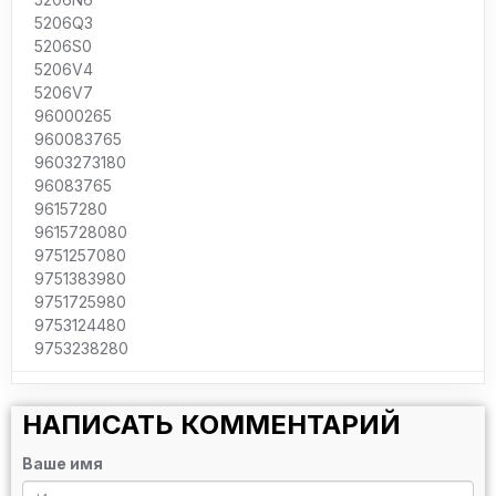
5206Q3
5206S0
5206V4
5206V7
96000265
960083765
9603273180
96083765
96157280
9615728080
9751257080
9751383980
9751725980
9753124480
9753238280
НАПИСАТЬ КОММЕНТАРИЙ
Ваше имя