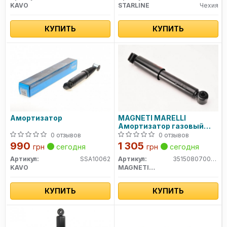
KAVO
STARLINE
Чехия
КУПИТЬ
КУПИТЬ
Амортизатор
MAGNETI MARELLI
Амортизатор газовый
задний PEUGEOT 306
0 отзывов
0 отзывов
[351508070000]
990
1 305
грн
сегодня
грн
сегодня
Артикул:
SSA10062
Артикул:
351508070000
KAVO
MAGNETI MARELLI
КУПИТЬ
КУПИТЬ