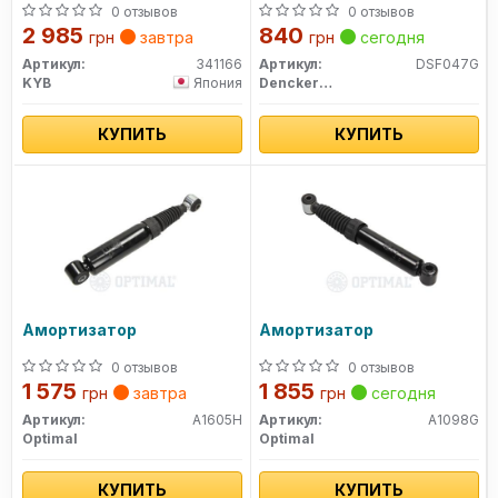
газов. Excel-G (пр-во
0 отзывов
0 отзывов
Kayaba)
2 985
840
грн
завтра
грн
сегодня
Артикул:
341166
Артикул:
DSF047G
KYB
Япония
Denckermann
КУПИТЬ
КУПИТЬ
Амортизатор
Амортизатор
0 отзывов
0 отзывов
1 575
1 855
грн
завтра
грн
сегодня
Артикул:
A1605H
Артикул:
A1098G
Optimal
Optimal
КУПИТЬ
КУПИТЬ