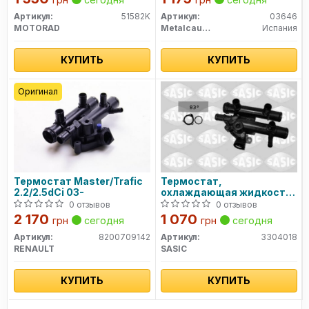
Артикул:
51582K
Артикул:
03646
MOTORAD
Metalcaucho
Испания
КУПИТЬ
КУПИТЬ
Оригинал
Термостат Master/Trafic
Термостат,
2.2/2.5dCi 03-
охлаждающая жидкость
3304018 SASIC
0 отзывов
0 отзывов
2 170
1 070
грн
сегодня
грн
сегодня
Артикул:
8200709142
Артикул:
3304018
RENAULT
SASIC
КУПИТЬ
КУПИТЬ