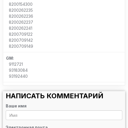
8200154300
8200262235
8200262236
8200262237
8200262241
8200709122
8200709142
8200709149
GM:
9112721
93183084
93192440
НАПИСАТЬ КОММЕНТАРИЙ
Ваше имя
Электронная почта