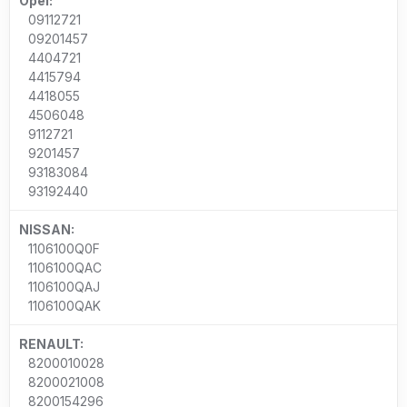
Opel:
09112721
09201457
4404721
4415794
4418055
4506048
9112721
9201457
93183084
93192440
NISSAN:
1106100Q0F
1106100QAC
1106100QAJ
1106100QAK
RENAULT:
8200010028
8200021008
8200154296