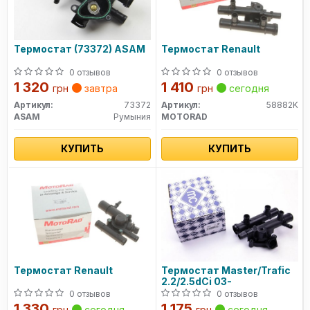
Термостат (73372) ASAM
Термостат Renault
0 отзывов
0 отзывов
1 320
1 410
грн
завтра
грн
сегодня
Артикул:
73372
Артикул:
58882K
ASAM
Румыния
MOTORAD
КУПИТЬ
КУПИТЬ
Термостат Renault
Термостат Master/Trafic
2.2/2.5dCi 03-
0 отзывов
0 отзывов
1 330
1 175
грн
сегодня
грн
сегодня