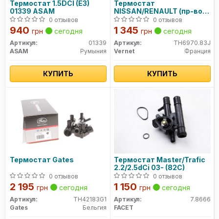
Термостат 1.5DCI (E3)
Термостат
01339 ASAM
NISSAN/RENAULT (пр-во
Vernet)
0 отзывов
0 отзывов
940
1 345
грн
сегодня
грн
сегодня
Артикул:
01339
Артикул:
TH6970.83J
ASAM
Румыния
Vernet
Франция
КУПИТЬ
КУПИТЬ
Термостат Gates
Термостат Master/Trafic
2.2/2.5dCi 03- (82C)
0 отзывов
0 отзывов
2 195
1 150
грн
сегодня
грн
сегодня
Артикул:
TH42183G1
Артикул:
7.8666
Gates
Бельгия
FACET