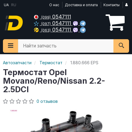
UA
RU
О нас
Доставка и оплата
Контакты
0547111
(099)
0547111
(097)
0547111
(063)
Найти запчасть
Автозапчасти
Термостат
1.880.666 EPS
Термостат Opel
Movano/Reno/Nissan 2.2-
2.5DCI
0 отзывов