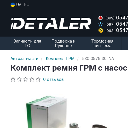
RU
UA
0547
(099)
0547
(097)
0547
(063)
Запчасти для
Подвеска и
Тормозная
ТО
Рулевое
система
Автозапчасти
Комплект ГРМ
530 0579 30 INA
Комплект ремня ГРМ с насо
0 отзывов