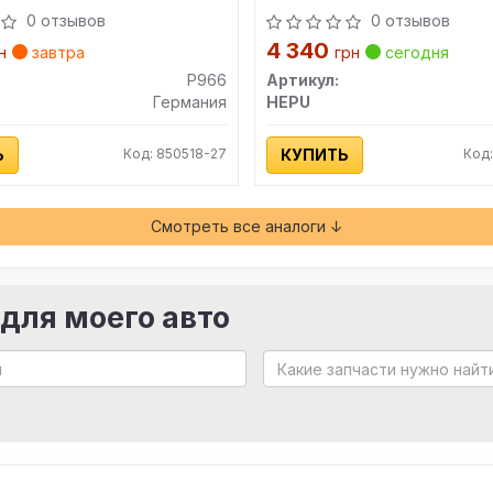
0 отзывов
0 отзывов
4 340
н
завтра
грн
сегодня
P966
Артикул:
Германия
HEPU
Ь
Код: 850518-27
КУПИТЬ
Код
Смотреть все аналоги ↓
 для моего авто