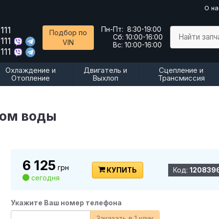
О на
111
Пн-Пт:
8:30-19:00
Подбор по
Найти запч
Сб:
10:00-16:00
111
VIN
Вс:
10:00-16:00
111
Охлаждение и
Двигатель и
Сцепление и
Отопление
Выхлоп
Трансмиссия
сом воды
6 125
грн
КУПИТЬ
Код:
120839
сегодня
Укажите Ваш номер телефона
Заказать в 1 клик