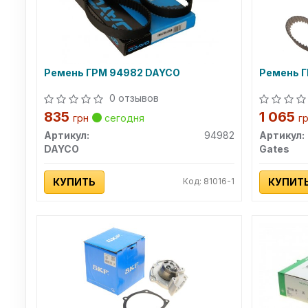
Ремень ГРМ 94982 DAYCO
Ремень 
0 отзывов
835
1 065
грн
сегодня
г
Артикул:
94982
Артикул:
DAYCO
Gates
КУПИТЬ
Код: 81016-1
КУПИТ