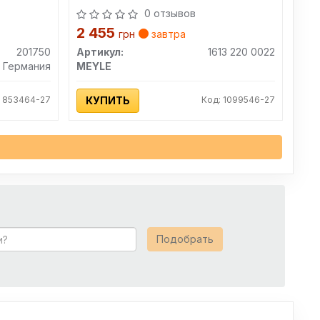
0 отзывов
2 455
грн
завтра
201750
Артикул:
1613 220 0022
Германия
MEYLE
: 853464-27
КУПИТЬ
Код: 1099546-27
Подобрать