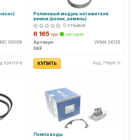
насос)
Роликовый модуль натяжителя
ремня (ролик, ремень)
0 отзывов
6 165
грн
сегодня
MC 06008
Артикул:
VKMA 06129
SKF
д: 539713-8
КУПИТЬ
Код: 711826-11
Помпа воды