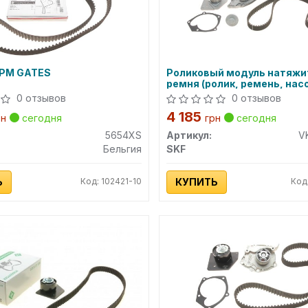
ГРМ GATES
Роликовый модуль натяжи
ремня (ролик, ремень, нас
0 отзывов
0 отзывов
4 185
рн
сегодня
грн
сегодня
5654XS
Артикул:
V
Бельгия
SKF
Ь
Код: 102421-10
КУПИТЬ
Код