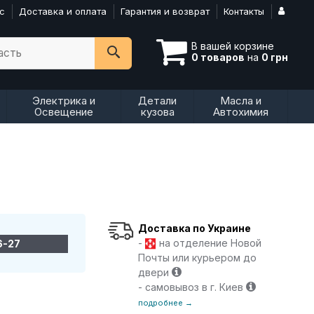
с
Доставка и оплата
Гарантия и возврат
Контакты
В вашей корзине
асть
0 товаров
на
0 грн
Электрика и
Детали
Масла и
Освещение
кузова
Автохимия
Доставка по Украине
-
на отделение Новой
6-27
Почты или курьером до
двери
- самовывоз в г. Киев
подробнее →