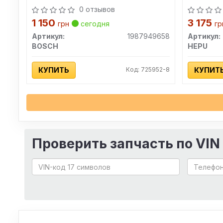
0 отзывов
1 150
3 175
грн
сегодня
гр
Артикул:
1987949658
Артикул:
BOSCH
HEPU
КУПИТЬ
Код: 725952-8
КУПИТ
Проверить запчасть по VIN