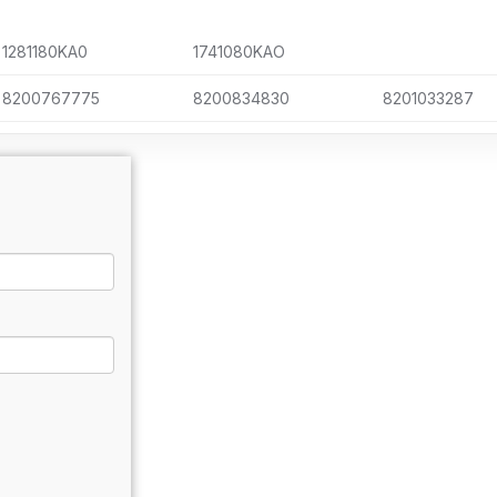
1281180KA0
1741080KAO
8200767775
8200834830
8201033287