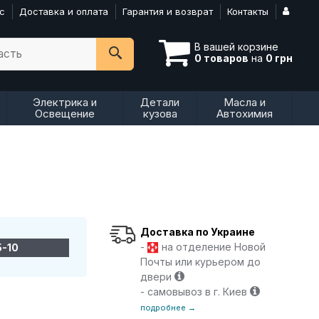
с
Доставка и оплата
Гарантия и возврат
Контакты
В вашей корзине
асть
0 товаров
на
0 грн
Электрика и
Детали
Масла и
Освещение
кузова
Автохимия
Доставка по Украине
-
на отделение Новой
5-10
Почты или курьером до
двери
- самовывоз в г. Киев
подробнее →