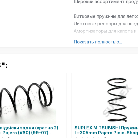
Широкий ассортимент прод
Витковые пружины для легк
Листовые рессоры для внед
Амортизаторы для капота и
Занижающие пружины для т
Показать полностью...
LESJOFORS активно внедряе
что позволяет ей оставатьс
":
сертифицированы по междун
гарантирует высокое качес
Качество продукции LESJO
которое позволяет точно к
Строгим контролем качеств
финальной проверки готовой
Испытаниями на прочность и
способны выдерживать высо
ідвіски задня (кратно 2)
SUPLEX MITSUBISHI Пружи
i Pajero (V60) (99-07)
L=305mm Pajero Pinin-Shog
эксплуатации.
0D) JAPKO