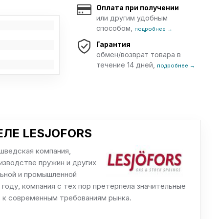
Оплата при получении
или другим удобным
способом,
подробнее →
Гарантия
обмен/возврат товара в
течение 14 дней,
подробнее →
ЛЕ LESJOFORS
шведская компания,
изводстве пружин и других
ьной и промышленной
2 году, компания с тех пор претерпела значительные
ь к современным требованиям рынка.