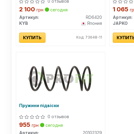
0 отзывов
2 100
1 065
грн
сегодня
г
Артикул:
RD6420
Артикул:
KYB
Япония
JAPKO
КУПИТЬ
Код: 73648-11
КУПИТ
Пружини підвіски
0 отзывов
955
грн
сегодня
Артикул:
20102329