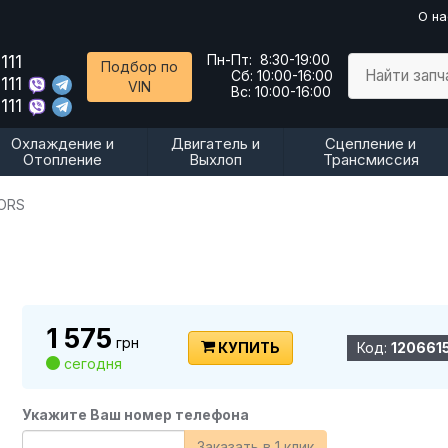
О на
111
Пн-Пт:
8:30-19:00
Подбор по
Найти запч
Сб:
10:00-16:00
111
VIN
Вс:
10:00-16:00
111
Охлаждение и
Двигатель и
Сцепление и
Отопление
Выхлоп
Трансмиссия
ORS
1 575
грн
КУПИТЬ
Код:
120661
сегодня
Укажите Ваш номер телефона
Заказать в 1 клик