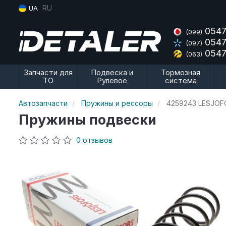
RU
UA
0547
(099)
0547
(097)
0547
(063)
Запчасти для
Подвеска и
Тормозная
ТО
Рулевое
система
Автозапчасти
Пружины и рессоры
4259243 LESJOF
Пружины подвески
0 отзывов