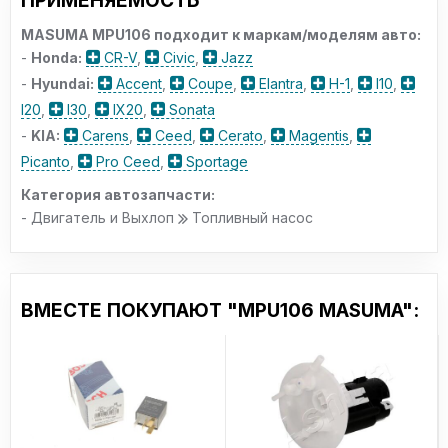
ПРИМЕНЯЕМОСТЬ
MASUMA MPU106 подходит к маркам/моделям авто:
-
Honda:
CR-V
,
Civic
,
Jazz
-
Hyundai:
Accent
,
Coupe
,
Elantra
,
H-1
,
I10
,
I20
,
I30
,
IX20
,
Sonata
-
KIA:
Carens
,
Ceed
,
Cerato
,
Magentis
,
Picanto
,
Pro Ceed
,
Sportage
Категория автозапчасти:
- Двигатель и Выхлоп
Топливный насос
ВМЕСТЕ ПОКУПАЮТ "MPU106 MASUMA":