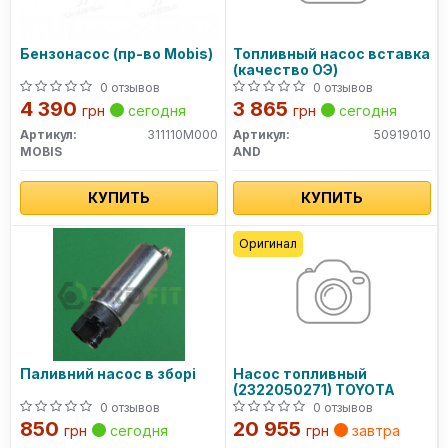
Бензонасос (пр-во Mobis)
Топливный насос вставка
(качество ОЭ)
0 отзывов
0 отзывов
4 390
3 865
грн
сегодня
грн
сегодня
Артикул:
311110M000
Артикул:
50919010
MOBIS
AND
КУПИТЬ
КУПИТЬ
Оригинал
Паливний насос в зборі
Насос топливный
(2322050271) TOYOTA
0 отзывов
0 отзывов
850
20 955
грн
сегодня
грн
завтра