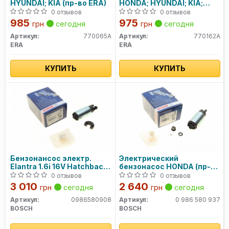
HYUNDAI; KIA (пр-во ERA)
HONDA; HYUNDAI; KIA;
TOYOTA (пр-во ERA)
0 отзывов
0 отзывов
985
975
грн
сегодня
грн
сегодня
Артикул:
770065A
Артикул:
770162A
ERA
ERA
КУПИТЬ
КУПИТЬ
Бензонансос электр.
Электрический
Elantra 1.6i 16V Hatchback
бензонасос HONDA (пр-во
(OE-
Bosch)
0 отзывов
0 отзывов
311102D030;311100X000)
3 010
2 640
грн
сегодня
грн
сегодня
0986580908 BOSCH
Артикул:
0986580908
Артикул:
0 986 580 937
BOSCH
BOSCH