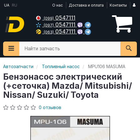
UA
RU
О нас
Доставка и оплата
Контакты
0547111
(099)
0547111
(097)
0547111
(063)
Найти запчасть
Автозапчасти
Топливный насос
MPU106 MASUMA
Бензонасос электрический
(+сеточка) Mazda/ Mitsubishi/
Nissan/ Suzuki/ Toyota
0 отзывов