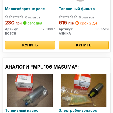
Малогабаритне pеле
Топливный фильтр
0 отзывов
0 отзывов
230
615
грн
сегодня
грн
срок 2 дн.
Артикул:
0332011007
Артикул:
3005529
BOSCH
ASHIKA
КУПИТЬ
КУПИТЬ
АНАЛОГИ "MPU106 MASUMA":
Топливный насос
Электробензонасос