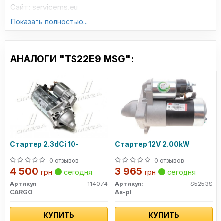
Сайт: servicems.eu
Показать полностью...
АНАЛОГИ "TS22E9 MSG":
Стартер 2.3dCi 10-
Стартер 12V 2.00kW
0 отзывов
0 отзывов
4 500
3 965
грн
сегодня
грн
сегодня
Артикул:
114074
Артикул:
S5253S
CARGO
As-pl
КУПИТЬ
КУПИТЬ