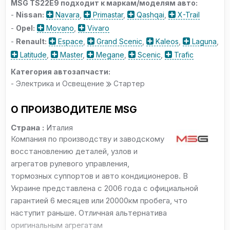
MSG TS22E9 подходит к маркам/моделям авто:
-
Nissan:
Navara
,
Primastar
,
Qashqai
,
X-Trail
-
Opel:
Movano
,
Vivaro
-
Renault:
Espace
,
Grand Scenic
,
Kaleos
,
Laguna
,
Latitude
,
Master
,
Megane
,
Scenic
,
Trafic
Категория автозапчасти:
- Электрика и Освещение
Стартер
О ПРОИЗВОДИТЕЛЕ MSG
Страна :
Италия
Компания по производству и заводскому
восстановлению деталей, узлов и
агрегатов рулевого управления,
тормозных суппортов и авто кондиционеров. В
Украине представлена с 2006 года с официальной
гарантией 6 месяцев или 20000км пробега, что
наступит раньше. Отличная альтернатива
оригинальным агрегатам