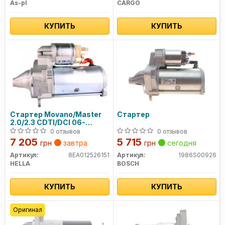
As-pl
CARGO
КУПИТЬ
КУПИТЬ
Стартер Movano/Master
Стартер
2.0/2.3 CDTI/DCI 06-
(2.2kw)
0 отзывов
0 отзывов
7 205
5 715
грн
завтра
грн
сегодня
Артикул:
8EA012526151
Артикул:
1986S00926
HELLA
BOSCH
КУПИТЬ
КУПИТЬ
Оригинал