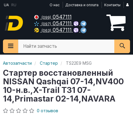
UA
RU
О нас
Доставка и оплата
Контакты
0547111
(099)
0547111
(097)
0547111
(063)
Найти запчасть
Автозапчасти
Стартер
TS22E9 MSG
Стартер восстановленный
NISSAN Qashqai 07-14,NV400
10-н.в.,X-Trail T31 07-
14,Primastar 02-14,NAVARA
0 отзывов