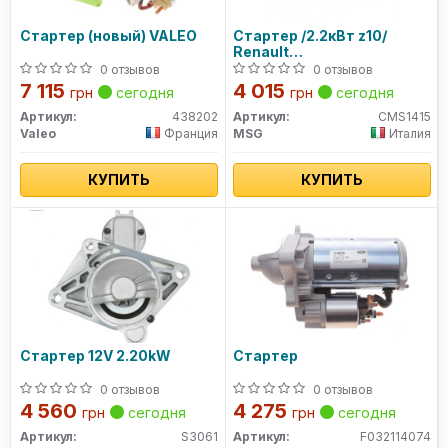
Стартер (новый) VALEO
Стартер /2.2кВт z10/
Renault
Megane,Scenic,Trafic,
0 отзывов
0 отзывов
Opel Vivaro 2.0 Dci
7 115
4 015
грн
сегодня
грн
сегодня
Артикул:
438202
Артикул:
CMS1415
Valeo
Франция
MSG
Италия
КУПИТЬ
КУПИТЬ
Стартер 12V 2.20kW
Стартер
0 отзывов
0 отзывов
4 560
4 275
грн
сегодня
грн
сегодня
Артикул:
S3061
Артикул:
F032114074