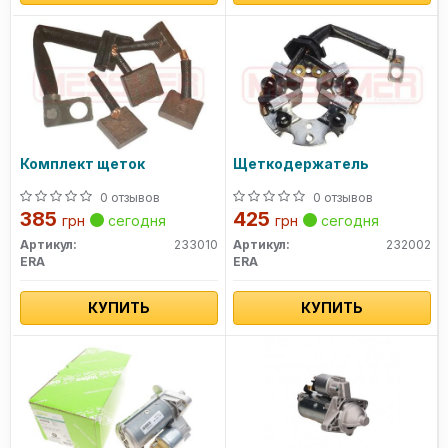
Комплект щеток
Щеткодержатель
0 отзывов
0 отзывов
385
425
грн
сегодня
грн
сегодня
Артикул:
233010
Артикул:
232002
ERA
ERA
КУПИТЬ
КУПИТЬ