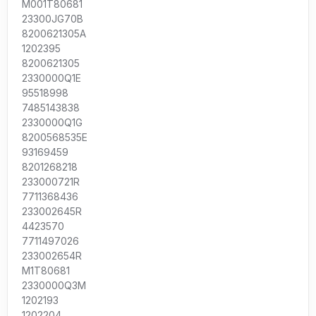
M001T80681
23300JG70B
8200621305A
1202395
8200621305
2330000Q1E
95518998
7485143838
2330000Q1G
8200568535E
93169459
8201268218
233000721R
7711368436
233002645R
4423570
7711497026
233002654R
M1T80681
2330000Q3M
1202193
1202204