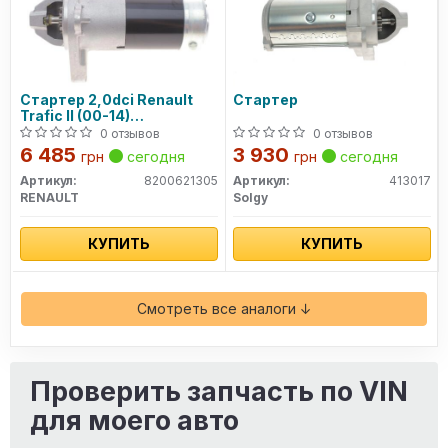
Стартер 2,0dci Renault
Стартер
Trafic II (00-14)
(8200621305) Renault
0 отзывов
0 отзывов
6 485
3 930
грн
сегодня
грн
сегодня
Артикул:
8200621305
Артикул:
413017
RENAULT
Solgy
КУПИТЬ
КУПИТЬ
Смотреть все аналоги ↓
Проверить запчасть по VIN
для моего авто