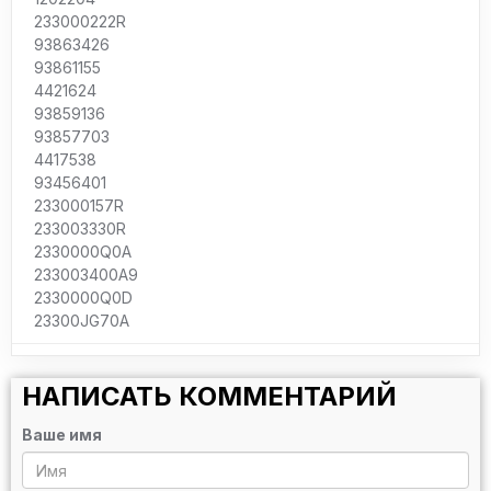
233000222R
93863426
93861155
4421624
93859136
93857703
4417538
93456401
233000157R
233003330R
2330000Q0A
233003400A9
2330000Q0D
23300JG70A
НАПИСАТЬ КОММЕНТАРИЙ
Ваше имя