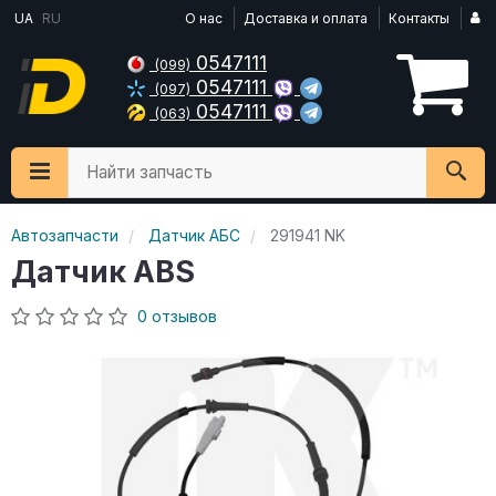
UA
RU
О нас
Доставка и оплата
Контакты
0547111
(099)
0547111
(097)
0547111
(063)
Найти запчасть
Автозапчасти
Датчик АБС
291941 NK
Датчик ABS
0 отзывов