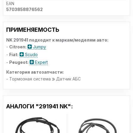
EAN
5703858876562
ПРИМЕНЯЕМОСТЬ
NK 291941 подходит к маркам/моделям авто:
-
Citroen:
Jumpy
-
Fiat:
Scudo
-
Peugeot:
Expert
Категория автозапчасти:
- Тормозная система
Датчик АБС
АНАЛОГИ "291941 NK":