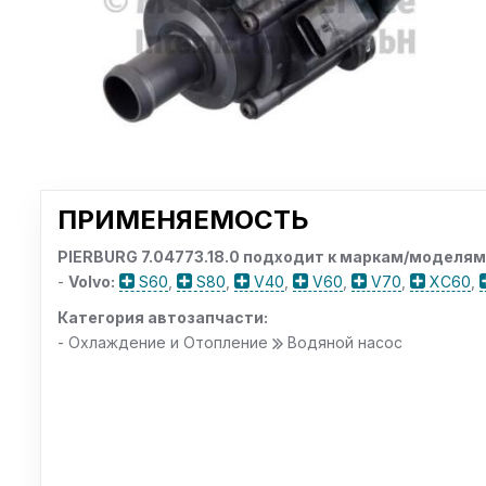
ПРИМЕНЯЕМОСТЬ
PIERBURG 7.04773.18.0 подходит к маркам/моделям
-
Volvo:
S60
,
S80
,
V40
,
V60
,
V70
,
XC60
,
Категория автозапчасти:
- Охлаждение и Отопление
Водяной насос