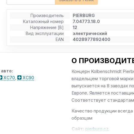
Производитель
PIERBURG
Каталожный номер
7.04773.18.0
Напряжение [В]
12
Вид эксплуатации
электрический
EAN
4028977892400
О ПРОИЗВОДИТЕ
 авто:
Концерн Kolbenschmidt Pierb
XC70
,
XC90
владельцем торговой марки 
выпускается на 8 заводах п
Европе. Является поставщи
Соответствует стандартам: IS
Качество продукции всегда
образцам
Сайт:
pierburg.cz