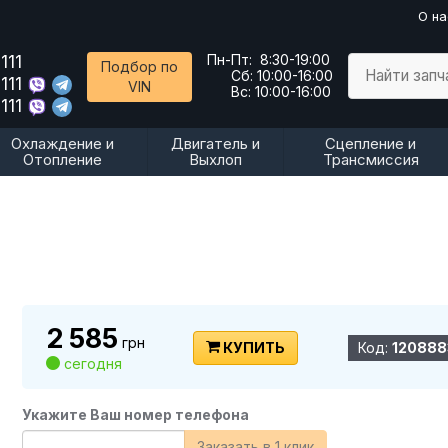
О на
111
Пн-Пт:
8:30-19:00
Подбор по
Найти запч
Сб:
10:00-16:00
111
VIN
Вс:
10:00-16:00
111
Охлаждение и
Двигатель и
Сцепление и
Отопление
Выхлоп
Трансмиссия
2 585
грн
КУПИТЬ
Код:
120888
сегодня
Укажите Ваш номер телефона
Заказать в 1 клик