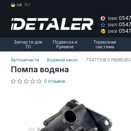
RU
UA
0547
(099)
0547
(097)
0547
(063)
Запчасти для
Подвеска и
Тормозная
ТО
Рулевое
система
Автозапчасти
Водяной насос
7.04773.18.0 PIERBURG
Помпа водяна
0 отзывов