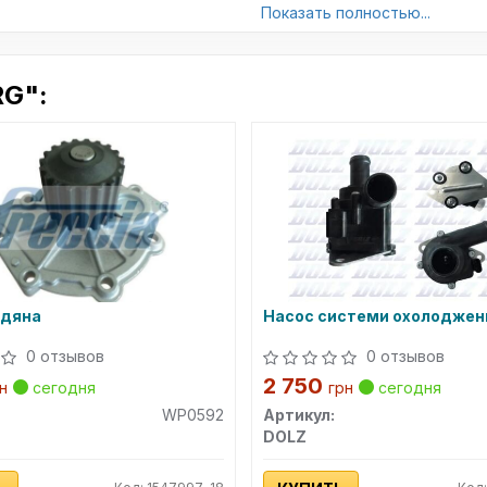
Показать полностью...
RG":
одяна
Насос системи охолоджен
0 отзывов
0 отзывов
2 750
н
сегодня
грн
сегодня
WP0592
Артикул:
DOLZ