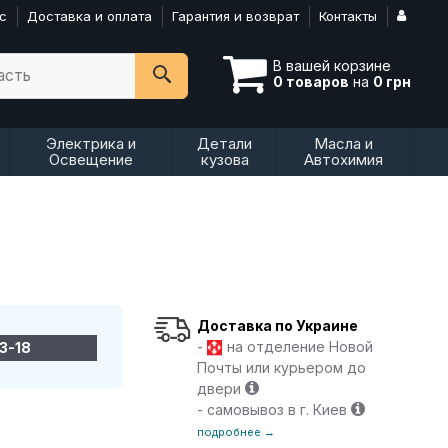
с
Доставка и оплата
Гарантия и возврат
Контакты
В вашей корзине
асть
0 товаров
на
0 грн
Электрика и
Детали
Масла и
Освещение
кузова
Автохимия
Доставка по Украине
-
на отделение Новой
3-18
Почты или курьером до
двери
- самовывоз в г. Киев
подробнее →