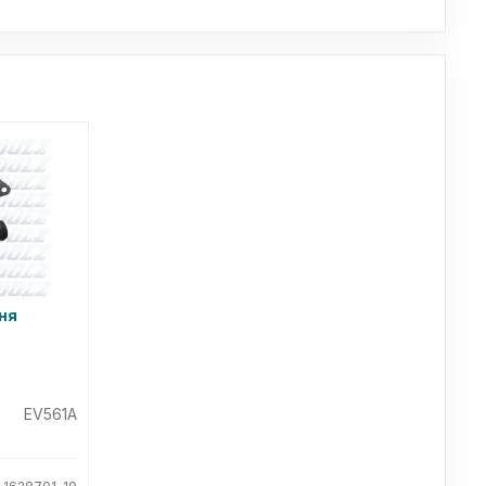
ня
EV561A