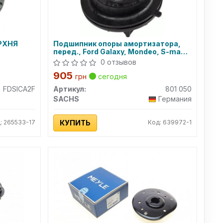
РХНЯ
Подшипник опоры амортизатора,
перед., Ford Galaxy, Mondeo, S-max/
Volvo Xc70, Xc60, V70
0 отзывов
905
грн
сегодня
FDSICA2F
Артикул:
801 050
SACHS
Германия
: 265533-17
КУПИТЬ
Код: 639972-1