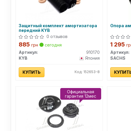
Защитный комплект амортизатора
Опора а
передний KYB
0 отзывов
885
1 295
грн
сегодня
гр
Артикул:
910170
Артикул:
KYB
Япония
SACHS
КУПИТЬ
Код: 152653-8
КУПИТ
Официальная
гарантия 12мес