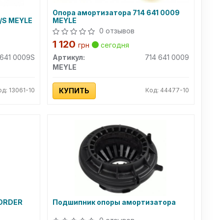
Опора амортизатора 714 641 0009
/S MEYLE
MEYLE
0 отзывов
1 120
грн
сегодня
 641 0009S
Артикул:
714 641 0009
MEYLE
од: 13061-10
КУПИТЬ
Код: 44477-10
FORDER
Подшипник опоры амортизатора