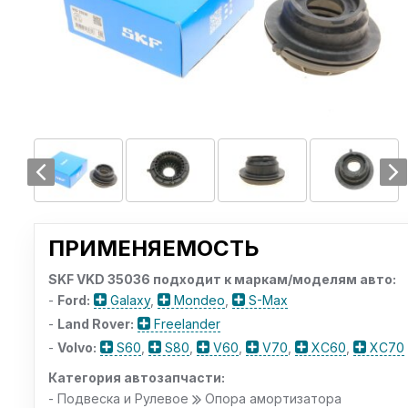
ПРИМЕНЯЕМОСТЬ
SKF VKD 35036 подходит к маркам/моделям авто:
-
Ford:
Galaxy
,
Mondeo
,
S-Max
-
Land Rover:
Freelander
-
Volvo:
S60
,
S80
,
V60
,
V70
,
XC60
,
XC70
Категория автозапчасти:
- Подвеска и Рулевое
Опора амортизатора