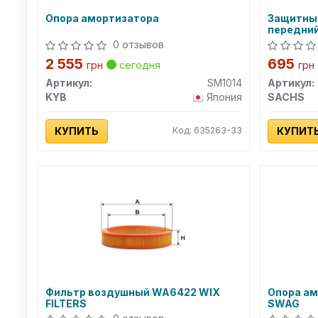
Опора амортизатора
Защитны
передний
0 отзывов
2 555
695
грн
сегодня
грн
Артикул:
SM1014
Артикул:
KYB
Япония
SACHS
КУПИТЬ
Код: 635263-33
КУПИТ
Фильтр воздушный WA6422 WIX
Опора ам
FILTERS
SWAG