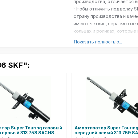
производства, отличается 
Чтобы отличить подделку SK
страну производства и каче
имеют четкие, неразмытые ц
кольцах и роликах, которые
Сайт: skf.com
Показать полностью...
6 SKF":
тор Super Touring газовый
Амортизатор Super Tourin
 правый 313 758 SACHS
передний левый 313 759 S