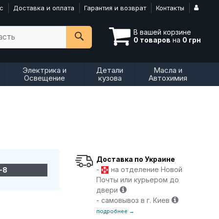
с
Доставка и оплата
Гарантия и возврат
Контакты
В вашей корзине
асть
0 товаров
на
0 грн
Электрика и
Детали
Масла и
Освещение
кузова
Автохимия
Доставка по Украине
-
на отделение Новой
-8
Почты или курьером до
двери
- самовывоз в г. Киев
подробнее →