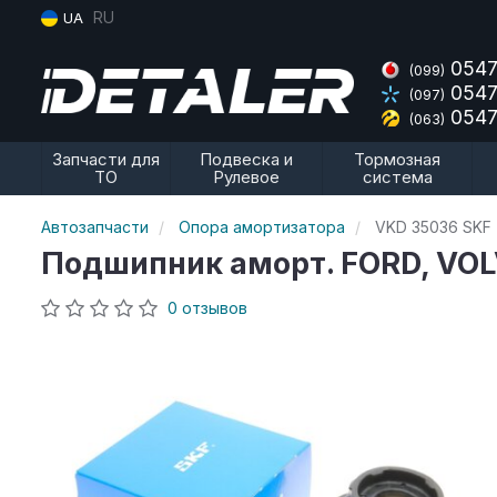
RU
UA
0547
(099)
0547
(097)
0547
(063)
Запчасти для
Подвеска и
Тормозная
ТО
Рулевое
система
Автозапчасти
Опора амортизатора
VKD 35036 SKF
Подшипник аморт. FORD, VO
0 отзывов