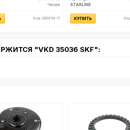
E
Чехия
STARLINE
Ь
Код: 285636-11
КУПИТЬ
Код
ЖИТСЯ "VKD 35036 SKF":