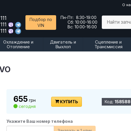
О на
111
Пн-Пт:
8:30-19:00
Подбор по
Найти запч
Сб:
10:00-16:00
111
VIN
Вс:
10:00-16:00
111
Охлаждение и
Двигатель и
Сцепление и
Отопление
Выхлоп
Трансмиссия
LVO
655
грн
КУПИТЬ
Код:
158588
сегодня
Укажите Ваш номер телефона
Заказать в 1 клик