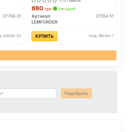
0 отзывов
880
грн
сегодня
37766 01
Артикул:
37554 01
LEMFORDER
д: 93526-33
КУПИТЬ
Код: 185144-1
Подобрать