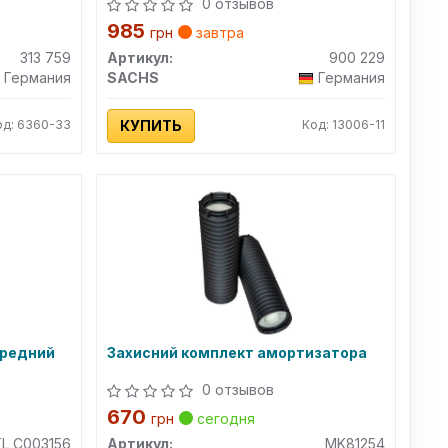
0 отзывов
985
грн
завтра
313 759
Артикул:
900 229
Германия
SACHS
Германия
од: 6360-33
КУПИТЬ
Код: 13006-11
ередний
Захисний комплект амортизатора
0 отзывов
670
грн
сегодня
TL C003156
Артикул:
MK81254