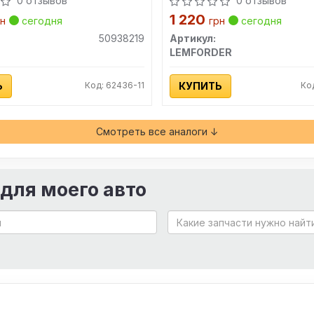
0 отзывов
0 отзывов
1 220
рн
сегодня
грн
сегодня
50938219
Артикул:
LEMFORDER
Ь
Код: 62436-11
КУПИТЬ
Ко
Смотреть все аналоги ↓
 для моего авто