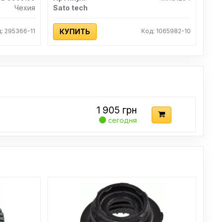
Чехия
Sato tech
: 295366-11
КУПИТЬ
Код: 1065982-10
1 905
грн
сегодня