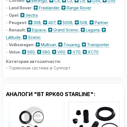
-
Citroen:
Berlingo
,
C4
,
C5
,
C6
,
DS4
,
DS5
-
Land Rover:
Freelander
,
Range Rover
-
Opel:
Vectra
-
Peugeot:
308
,
407
,
5008
,
508
,
Partner
-
Renault:
Espace
,
Grand Scenic
,
Laguna
,
Latitude
,
Scenic
-
Volkswagen:
Multivan
,
Touareg
,
Transporter
-
Volvo:
S60
,
S80
,
V60
,
V70
,
XC70
Категория автозапчасти:
- Тормозная система
Суппорт
АНАЛОГИ "BT RPK60 STARLINE":