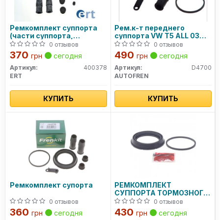
Ремкомплект суппорта
Рем.к-т переднего
(части суппорта,
суппорта VW T5 ALL 03->
уплотнители)
d=60 D4700 AUTOFREN
0 отзывов
0 отзывов
370
490
грн
сегодня
грн
сегодня
Артикул:
400378
Артикул:
D4700
ERT
AUTOFREN
КУПИТЬ
КУПИТЬ
Ремкомплект супорта
РЕМКОМПЛЕКТ
СУППОРТА ТОРМОЗНОГО
ПЕРЕДНЕГО (LAND ROVER
0 отзывов
0 отзывов
FREELANDER II 2006-)
360
430
грн
сегодня
грн
сегодня