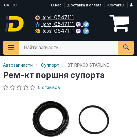
UA
RU
О нас
Доставка и оплата
Контакты
0547111
(099)
0547111
(097)
0547111
(063)
Найти запчасть
Автозапчасти
Суппорт
BT RPK60 STARLINE
Рем-кт поршня супорта
0 отзывов