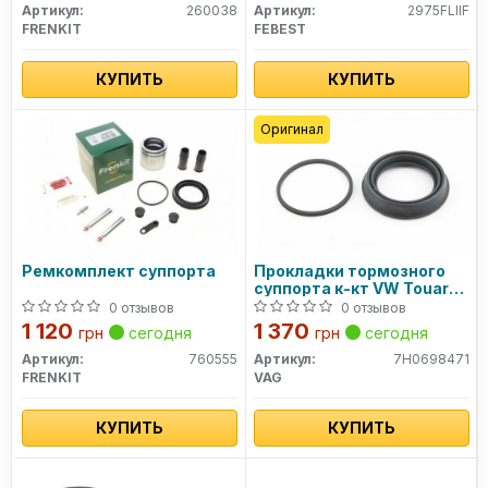
Артикул:
260038
Артикул:
2975FLIIF
FRENKIT
FEBEST
КУПИТЬ
КУПИТЬ
Оригинал
Ремкомплект суппорта
Прокладки тормозного
суппорта к-кт VW Touareg
(03-10), T5-T6 (10-19)
0 отзывов
0 отзывов
(7H0698471) VAG
1 120
1 370
грн
сегодня
грн
сегодня
Артикул:
760555
Артикул:
7H0698471
FRENKIT
VAG
КУПИТЬ
КУПИТЬ