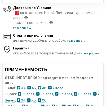
Доставка по Украине
-
на отделение Новой Почты или курьером до
двери
- самовывоз в г. Киев
подробнее →
Оплата при получении
или другим удобным способом,
подробнее →
Гарантия
обмен/возврат товара в течение 14 дней,
подробнее →
ПРИМЕНЯЕМОСТЬ
STARLINE BT RPK60 подходит к маркам/моделям
авто:
-
Audi:
A4
,
A6
,
A8
,
Allroad
-
BMW:
1 Series
,
3 Series
,
5 Series
,
6 Series
,
7
Series
,
X4
,
X5
,
X6