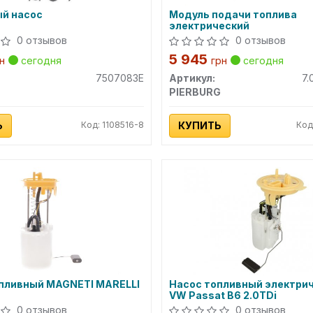
й насос
Модуль подачи топлива
электрический
0 отзывов
0 отзывов
5 945
н
сегодня
грн
сегодня
7507083E
Артикул:
7.
PIERBURG
Ь
Код: 1108516-8
КУПИТЬ
Код
пливный MAGNETI MARELLI
Насос топливный электри
VW Passat B6 2.0TDi
0 отзывов
0 отзывов