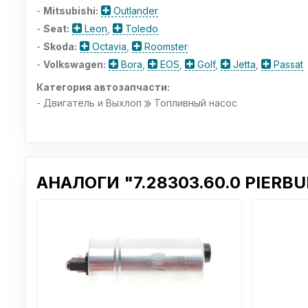
-
Mitsubishi:
Outlander
-
Seat:
Leon
,
Toledo
-
Skoda:
Octavia
,
Roomster
-
Volkswagen:
Bora
,
EOS
,
Golf
,
Jetta
,
Passat
Категория автозапчасти:
- Двигатель и Выхлоп
Топливный насос
АНАЛОГИ "7.28303.60.0 PIERBU