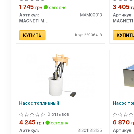
1 745
3 405
грн
сегодня
г
Артикул:
MAM00013
Артикул:
MAGNETI MARELLI
КУПИТЬ
Код: 229364-8
КУПИТ
Насос топливный
Насос т
0 отзывов
4 245
6 870
грн
сегодня
г
Артикул:
313011313135
Артикул: