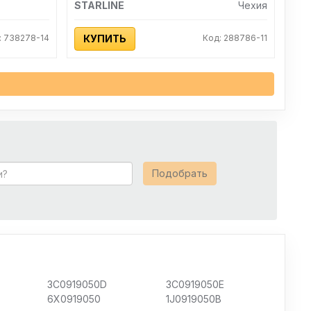
STARLINE
Чехия
: 738278-14
КУПИТЬ
Код: 288786-11
Подобрать
3C0919050D
3C0919050E
6X0919050
1J0919050B