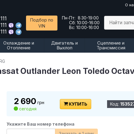
О на
111
Пн-Пт:
8:30-19:00
Подбор по
Найти запч
Сб:
10:00-16:00
111
VIN
Вс:
10:00-16:00
111
Охлаждение и
Двигатель и
Сцепление и
Отопление
Выхлоп
Трансмиссия
URG
ssat Outlander Leon Toledo Octav
2 690
грн
КУПИТЬ
Код:
15352
сегодня
Укажите Ваш номер телефона
Заказать в 1 клик