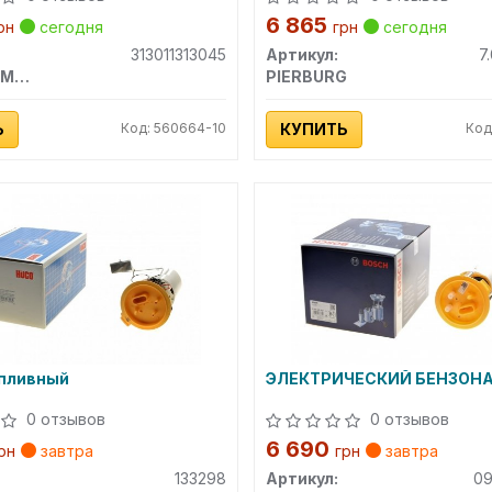
6 865
рн
сегодня
грн
сегодня
313011313045
Артикул:
7
MAGNETI MARELLI
PIERBURG
Ь
Код: 560664-10
КУПИТЬ
Код
опливный
ЭЛЕКТРИЧЕСКИЙ БЕНЗОН
0 отзывов
0 отзывов
6 690
рн
завтра
грн
завтра
133298
Артикул:
0