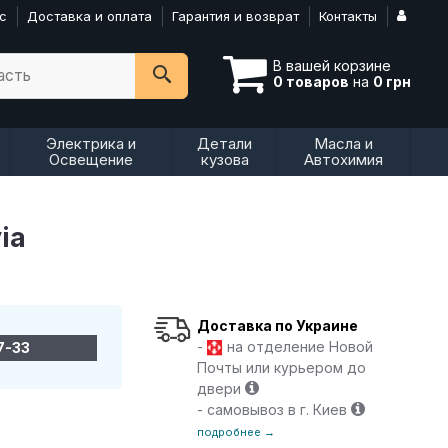
с
Доставка и оплата
Гарантия и возврат
Контакты
В вашей корзине
асть
0 товаров
на
0 грн
Электрика и
Детали
Масла и
Освещение
кузова
Автохимия
ia
Доставка по Украине
-
на отделение Новой
7-33
Почты или курьером до
двери
- самовывоз в г. Киев
подробнее →