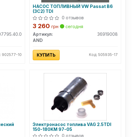
НАСОС ТОПЛИВНЫЙ VW Passat B6
(3C2) TDI
0 отзывов
3 260
грн
сегодня
07795.40.0
Артикул:
36919008
AND
: 902577-10
КУПИТЬ
Код: 505935-17
ческий
Электронасос топлива VAG 2.5TDI
150-180KM 97-05
0 отзывов