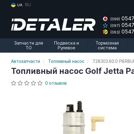
RU
UA
0547
(099)
0547
(097)
0547
(063)
Запчасти для
Подвеска и
Тормозная
ТО
Рулевое
система
Автозапчасти
Топливный насос
7.28303.60.0 PIERB
Топливный насос Golf Jetta Pa
0 отзывов