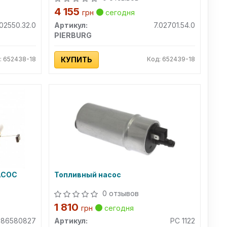
4 155
грн
сегодня
.02550.32.0
Артикул:
7.02701.54.0
PIERBURG
: 652438-18
КУПИТЬ
Код: 652439-18
АСОС
Топливный насос
0 отзывов
1 810
грн
сегодня
986580827
Артикул:
PC 1122