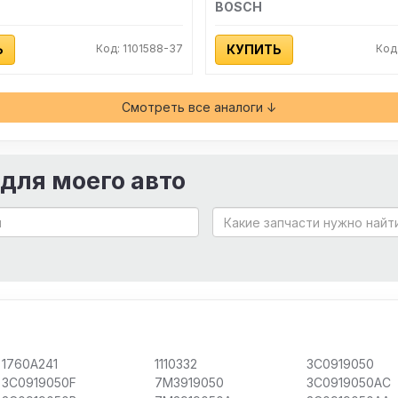
BOSCH
Ь
Код: 1101588-37
КУПИТЬ
Код
Смотреть все аналоги ↓
 для моего авто
1760A241
1110332
3C0919050
3C0919050F
7M3919050
3C0919050AC