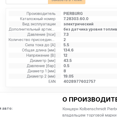
Производитель
PIERBURG
Каталожный номер
7.28303.60.0
Вид эксплуатации
электрический
Дополнительный артикул / Дополнительная информация
без датчика уровня топли
Давление [пси]
7.3
Количество присоединений
2
Сила тока до [А]
5.5
Общая длина [мм]
134.6
Напряжение [В]
12
Диаметр [мм]
43.5
Давление [бар]
0.5
Диаметр 1 [мм]
8
Диаметр 2 (мм)
19.05
EAN
4028977602757
О ПРОИЗВОДИТЕ
 авто:
Концерн Kolbenschmidt Pierb
владельцем торговой марки 