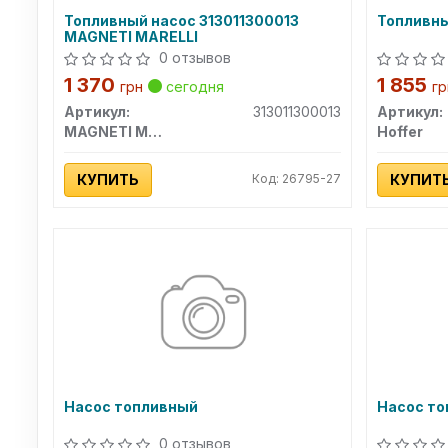
Топливный насос 313011300013
Топливны
MAGNETI MARELLI
0 отзывов
1 370
1 855
грн
сегодня
гр
Артикул:
313011300013
Артикул:
MAGNETI MARELLI
Hoffer
КУПИТЬ
Код: 26795-27
КУПИТ
Насос топливный
Насос то
0 отзывов